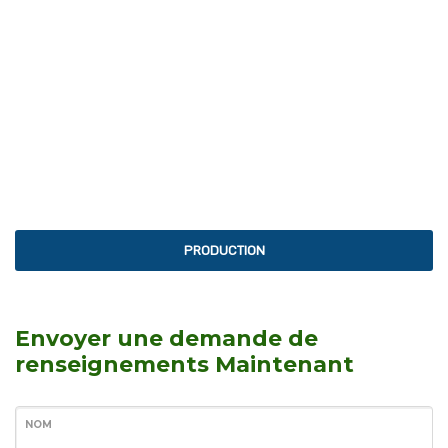
L'INNOVATION AU SERVICE DE L'INNOVATION
DÉPASSEZ LES
LIMITES!
EXCELLENCE
PRODUCTION
Envoyer une demande de
renseignements Maintenant
NOM