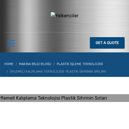
GET
A QUOTE
HOME
MAKINA BILGI BLOĞU
PLASTIK İŞLEME TEKNOLOJISI
ÜFLEMELI KALIPLAMA TEKNOLOJISI: PLASTIK SIHRININ SIRLARI
YILDIZ
CUMARTESI, 18 KASIM 2023
/
PUBLISHED IN
PLASTIK İŞLEME TEKNOLOJISI